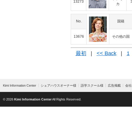
13273
カ
No.
国籍
13676
その他の国
最初
|
<< Back
|
1
Kimi Information Center
シェアハウスオーナー様
語学スクール様
広告掲載
会社
© 2026
Kimi Information Center
All Rights Reserved.