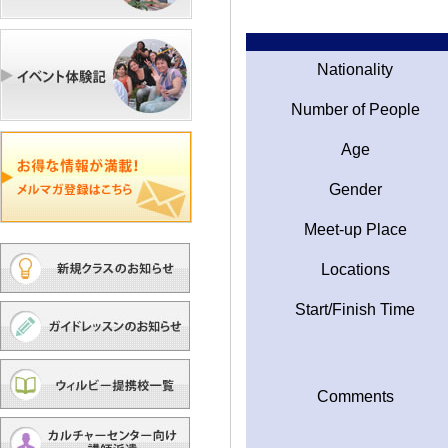
Nationality
Number of People
Age
Gender
Meet-up Place
Locations
Start/Finish Time
Comments