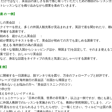
トだけではなく、英会話の楽しさを肌で感じ取っていただくための独自のレッスン
トレッスンなどを織り込みながら授業を進めていきます。
 座 の 一例】
しの英会話 ：
クイヤーを控え、多くの外国人観光客が見込まれます。英語で道を聞かれたり、都
準備する講座です。
ら始める 超かんたん英会話 ：
絵が豊富なテキストを使って、英会話が初めての方でも楽しめる講座です。
、使える 海外旅行の為の英会話
う様々な場面(入国からショッピングほか、帰国まで)を設定して、そのまま使える
葉で話そう、おしゃべり英会話
など、身近な話題をネイティブの先生と気楽におしゃべりする講座です。
座 例】
に開催する一日講座は、脱マンネリ化を図り、万全のフォローアップと好評です。
ニフレーズで話す海外旅行の英会話「出国から帰国まで」
聞き取れないとお悩みの方へ「英会話リスニングのコツ」
話の学び方
で覚えるやさしいイディオム
化コミュニケーション「日本の常識、世界の非常識？」以上は一例ですが、他にも楽
に外国人教師でのレッスンを実施されていても、教師が突然帰国してしまう、ノン
問 題をかかえておられるようでしたらぜひ、ご一報ください。ウィルビーは質の
しくお願いいた します。ご連絡お待ちしております。