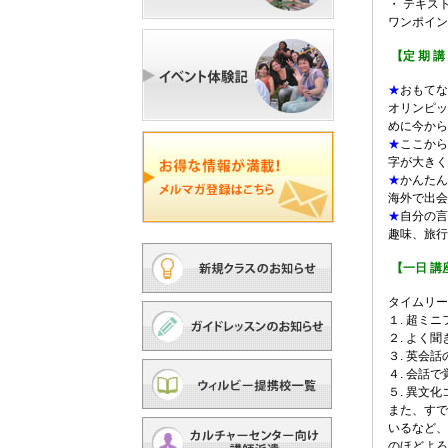
・ テキス
ワンポイン
【定 期 講
★
おもてな
オリンピッ
めに今から
★
ここか
字が大きく
★
かんたん
海外で出会
★
自分の言
趣味、旅行
【一日 講
タイムリー
１. 超ミ
２. よく
３. 英会
４. 会話
５. 異文
また、すで
いるなど、
のほどよろ