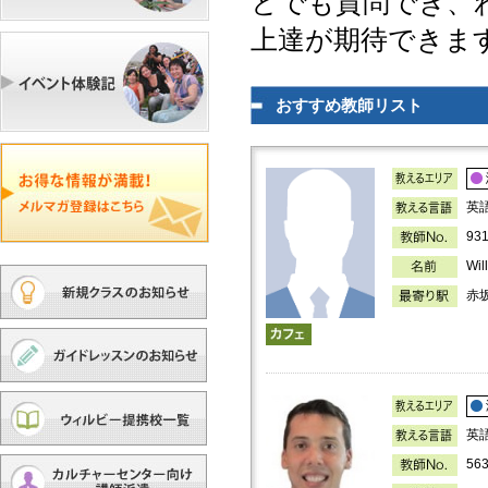
とでも質問でき、
上達が期待できま
おすすめ教師リスト
英
93
Wi
赤
英
56