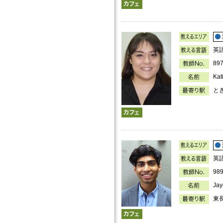
英
89
Ka
と
英
98
Ja
東