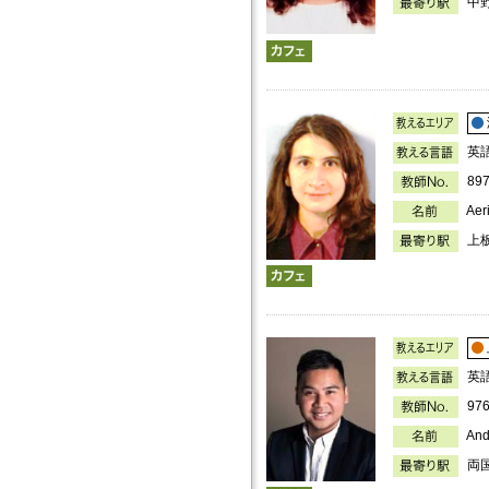
中
英
89
Ae
上
英
97
An
両