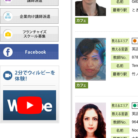
Gil
と
英
87
Te
竹
英
96
No